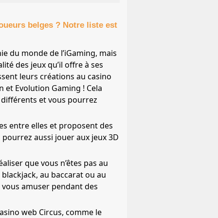
oueurs belges ? Notre liste est
rnie du monde de l’iGaming, mais
té des jeux qu’il offre à ses
ssent leurs créations au casino
on et Evolution Gaming ! Cela
 différents et vous pourrez
es entre elles et proposent des
s pourrez aussi jouer aux jeux 3D
éaliser que vous n’êtes pas au
u blackjack, au baccarat ou au
de vous amuser pendant des
casino web Circus, comme le