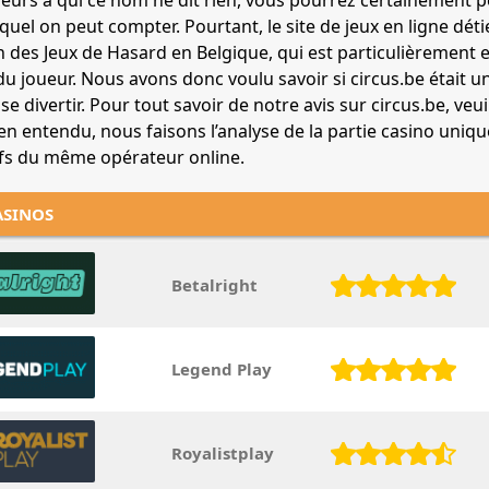
ueurs à qui ce nom ne dit rien, vous pourrez certainement p
equel on peut compter. Pourtant, le site de jeux en ligne détie
des Jeux de Hasard en Belgique, qui est particulièrement 
u joueur. Nous avons donc voulu savoir si circus.be était un 
se divertir. Pour tout savoir de notre avis sur circus.be, veuil
ien entendu, nous faisons l’analyse de la partie casino uniqu
ifs du même opérateur online.
ASINOS
Betalright
Legend Play
Royalistplay