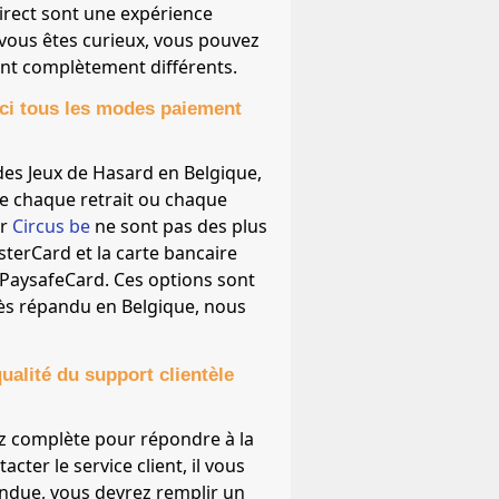
direct sont une expérience
vous êtes curieux, vous pouvez
sont complètement différents.
oici tous les modes paiement
des Jeux de Hasard en Belgique,
que chaque retrait ou chaque
ar
Circus be
ne sont pas des plus
asterCard et la carte bancaire
é PaysafeCard. Ces options sont
rès répandu en Belgique, nous
alité du support clientèle
ez complète pour répondre à la
ter le service client, il vous
ondue, vous devrez remplir un